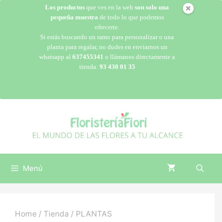
Los productos
que ves en la web
son solo una
pequeña muestra
de todo lo que podemos
ofrecerte.
Si estás buscando un ramo para personalizar o una
planta para regalar, no dudes en enviarnos un
whatsapp al
637455341
o llámanos directamente a
tienda:
93 430 01 35
Menú
Home
/
Tienda
/ PLANTAS