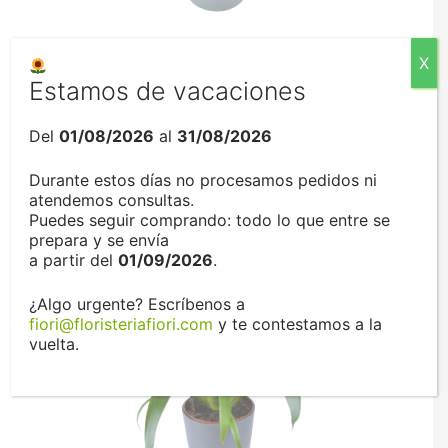
SENSEVIERA
X
Estamos de vacaciones
MÁS INFORMACIÓN
Del
01/08/2026
al
31/08/2026
Durante estos días no procesamos pedidos ni
atendemos consultas.
Puedes seguir comprando: todo lo que entre se
prepara y se envía
a partir del
01/09/2026
.
¿Algo urgente? Escríbenos a
fiori@floristeriafiori.com
y te contestamos a la
vuelta.