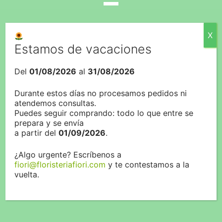
X
En nuestro servicio para mantenimiento de
Estamos de vacaciones
jardines, destacamos la importancia crucial de
una planificación meticulosa. Sin una estrategia
Del
01/08/2026
al
31/08/2026
bien definida, mantener el esplendor y salud de los
jardines se convierte en un desafío. Por ello,
Durante estos días no procesamos pedidos ni
atendemos consultas.
realizamos un análisis detallado que incluye la
Puedes seguir comprando: todo lo que entre se
extensión del área a tratar, la variedad de
prepara y se envía
elementos vegetales presentes, y sus
a partir del
01/09/2026
.
necesidades específicas. Nuestro equipo también
¿Algo urgente? Escríbenos a
toma en cuenta factores ambientales como las
fiori@floristeriafiori.com
y te contestamos a la
condiciones climáticas locales y la naturaleza de
vuelta.
las flores, plantas y árboles del jardín para
asegurar un cuidado óptimo y adaptado