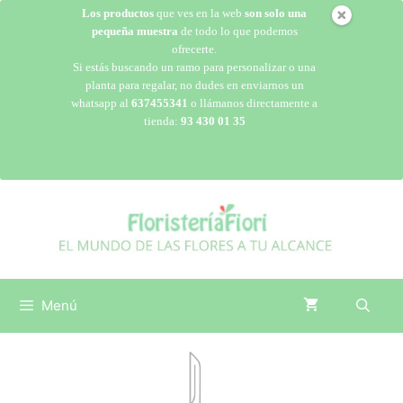
Los productos
que ves en la web
son solo una
pequeña muestra
de todo lo que podemos
ofrecerte.
Si estás buscando un ramo para personalizar o una
planta para regalar, no dudes en enviarnos un
whatsapp al
637455341
o llámanos directamente a
tienda:
93 430 01 35
Menú