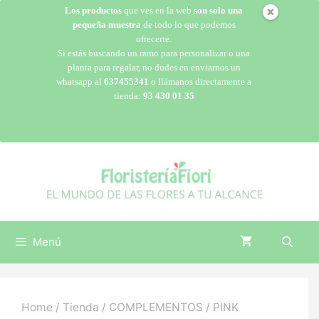
Los productos
que ves en la web
son solo una
pequeña muestra
de todo lo que podemos
ofrecerte.
Si estás buscando un ramo para personalizar o una
planta para regalar, no dudes en enviarnos un
whatsapp al
637455341
o llámanos directamente a
tienda:
93 430 01 35
Menú
Home
/
Tienda
/
COMPLEMENTOS
/ PINK