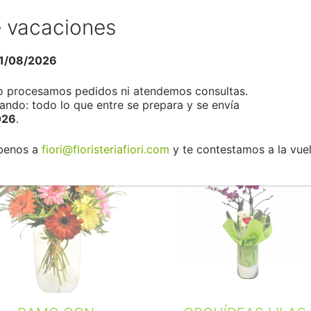
 vacaciones
reza, sin duda las favoritas para los ramos de novias. 
un ser querido que está enfermo. Sea cual sea el objeti
1/08/2026
no procesamos pedidos ni atendemos consultas.
ndo: todo lo que entre se prepara y se envía
026
.
íbenos a
fiori@floristeriafiori.com
y te contestamos a la vuel