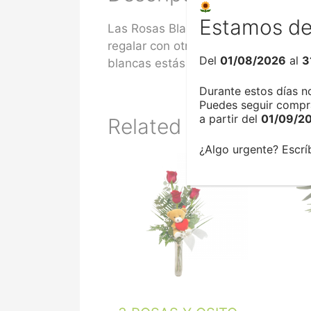
Estamos de
Las Rosas Blancas son inocencia y pu
regalar con otros propósitos como a 
Del
01/08/2026
al
3
blancas estás regalando AMOR.
Durante estos días 
Puedes seguir compra
a partir del
01/09/2
Related products
¿Algo urgente? Escr