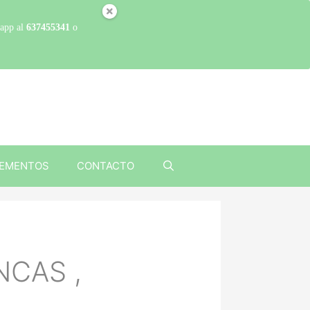
sapp al
637455341
o
EMENTOS
CONTACTO
NCAS ,