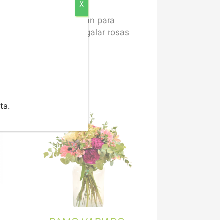
X
Pero también se utilizan para
vo, recuerda que al regalar rosas
ta.